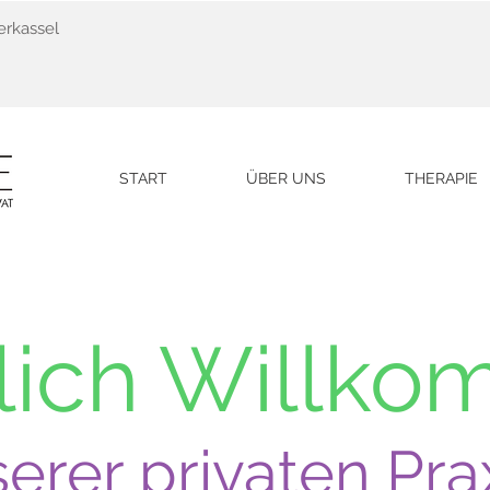
erkassel
START
ÜBER UNS
THERAPIE
lich Willk
serer privaten Prax