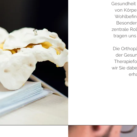
Gesundheit
von Körper
Wohlbefin
Besonders
zentrale Ro
tragen uns
Die Orthop
der Gesun
Therapiefo
wir Sie dab
erha