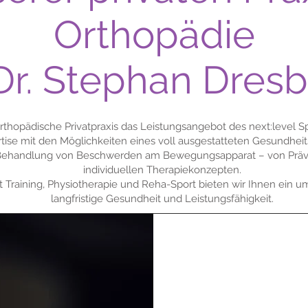
Orthopädie
Dr. Stephan Dres
rthopädische Privatpraxis das Leistungsangebot des next:level 
tise mit den Möglichkeiten eines voll ausgestatteten Gesundhei
n Behandlung von Beschwerden am Bewegungsapparat – von Präven
individuellen Therapiekonzepten.
 Training, Physiotherapie und Reha-Sport bieten wir Ihnen ein 
langfristige Gesundheit und Leistungsfähigkeit.