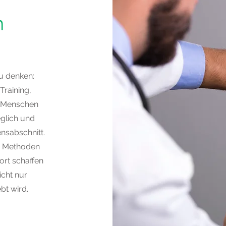
n
zu denken:
Training,
n Menschen
eglich und
ensabschnitt.
en Methoden
rt schaffen
icht nur
bt wird.