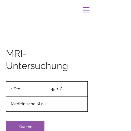
MRI-
Untersuchung
450
Euro
1 Std.
1
450 €
S
t
Medizinische Klinik
d
Weiter